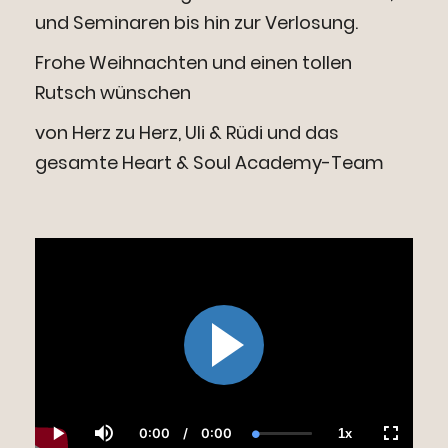
und Seminaren bis hin zur Verlosung.
Frohe Weihnachten und einen tollen
Rutsch wünschen
von Herz zu Herz, Uli & Rüdi und das
gesamte Heart & Soul Academy-Team
0:00
/
0:00
1x
Current
Duration
Loaded
:
Play
Mute
Playback
Fullscre